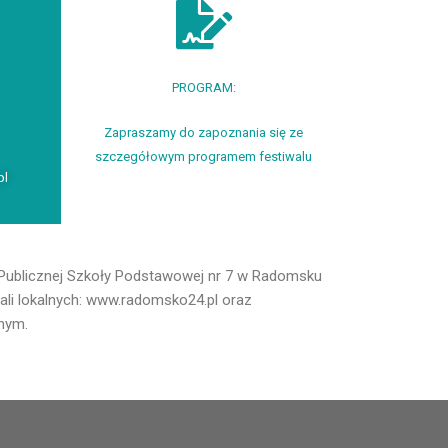
PROGRAM:
Zapraszamy do zapoznania się ze
szczegółowym programem festiwalu
pl
j Publicznej Szkoły Podstawowej nr 7 w Radomsku
tali lokalnych: www.radomsko24.pl oraz
nym.