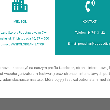
MIEJSCE:
KONTAKT:
iczna Szkoła Podstawowa nr 7 w
Telefon: 44 741 31 22
sku, ul. 11 Listopada 16, 97 – 500
E-mail: poradnia@logopedia.
domsko (WSPÓŁORGANIZATOR)
zie można zobaczyć na naszym profilu facebook, stronie internetowe
jest współorganizatorem festiwalu) oraz stronach internetowych por
radomsko.naszemiasto.pl, które objęły festiwal patronatem medial