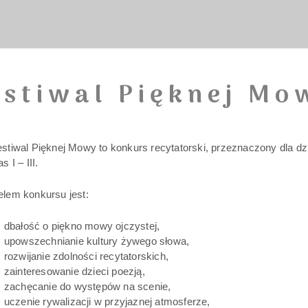
estiwal Pięknej Mo
stiwal Pięknej Mowy to konkurs recytatorski, przeznaczony dla d
as I – III.
elem konkursu jest:
dbałość o piękno mowy ojczystej,
upowszechnianie kultury żywego słowa,
rozwijanie zdolności recytatorskich,
zainteresowanie dzieci poezją,
zachęcanie do występów na scenie,
uczenie rywalizacji w przyjaznej atmosferze,