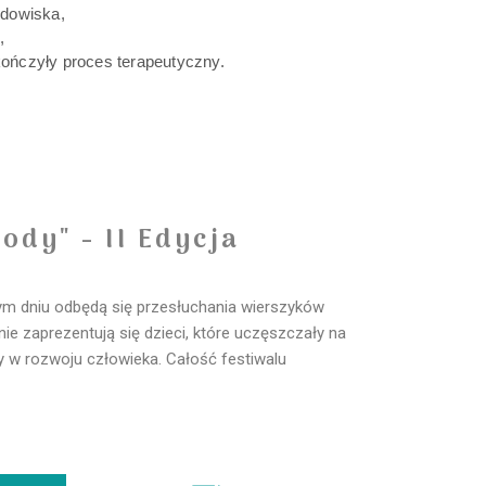
odowiska,
,
akończyły proces terapeutyczny.
dy" - II Edycja
szym dniu odbędą się przesłuchania wierszyków
ie zaprezentują się dzieci, które uczęszczały na
y w rozwoju człowieka. Całość festiwalu