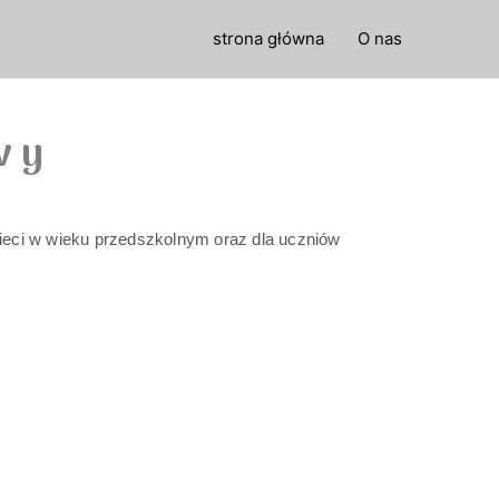
strona główna
O nas
wy
zieci w wieku przedszkolnym oraz dla uczniów