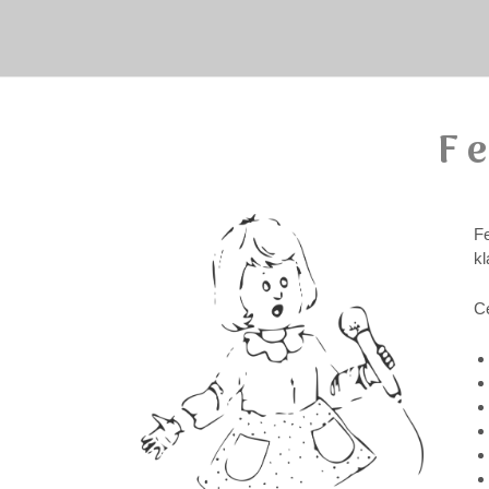
F
Fe
kl
C