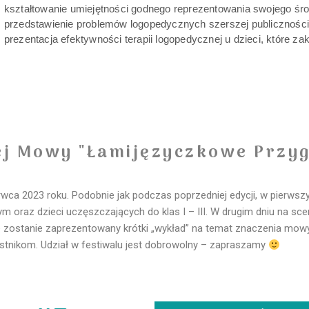
kształtowanie umiejętności godnego reprezentowania swojego śr
przedstawienie problemów logopedycznych szerszej publiczności
prezentacja efektywności terapii logopedycznej u dzieci, które z
ej Mowy "Łamijęzyczkowe Przygo
zerwca 2023 roku. Podobnie jak podczas poprzedniej edycji, w pierw
 oraz dzieci uczęszczających do klas I – III. W drugim dniu na scen
e zostanie zaprezentowany krótki „wykład” na temat znaczenia mow
nikom. Udział w festiwalu jest dobrowolny – zapraszamy